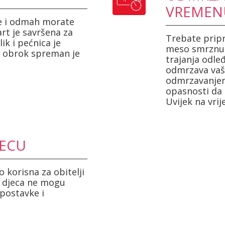
VREMEN
te i odmah morate
art je savršena za
Trebate pripr
lik i pećnica je
meso smrznuto
i obrok spreman je
trajanja odle
odmrzava vaš
odmrzavanjem
opasnosti da s
Uvijek na vri
JECU
 korisna za obitelji
, djeca ne mogu
postavke i