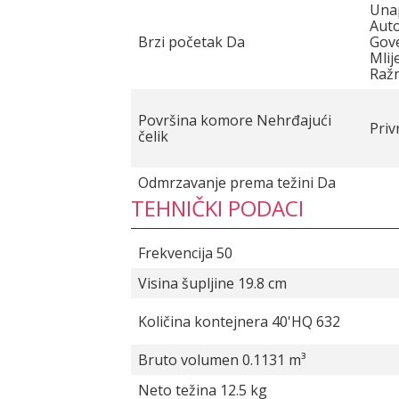
Unap
Aut
Brzi početak Da
Gove
Mlij
Ražn
Površina komore Nehrđajući
Pri
čelik
Odmrzavanje prema težini Da
TEHNIČKI PODACI
Frekvencija 50
Visina šupljine 19.8 cm
Količina kontejnera 40'HQ 632
Bruto volumen 0.1131 m³
Neto težina 12.5 kg