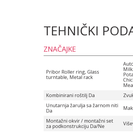
TEHNIČKI POD
ZNAČAJKE
Aut
Milk
Pribor Roller ring, Glass
Pota
turntable, Metal rack
Chic
Mea
Kombinirani roštilj Da
Zvuk
Unutarnja žarulja sa žarnom niti
Maks
Da
Montažni okvir / montažni set
Više
za podkonstrukciju Da/Ne