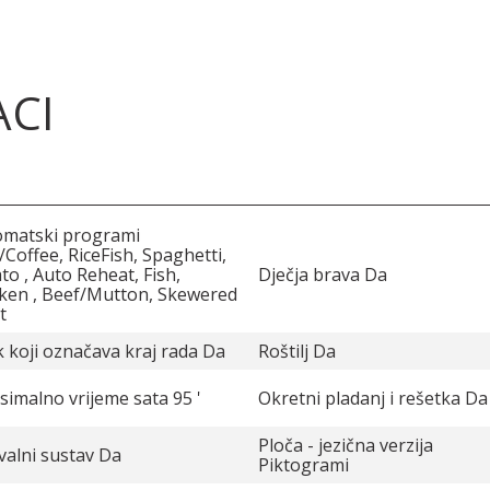
ACI
omatski programi
/Coffee, RiceFish, Spaghetti,
to , Auto Reheat, Fish,
Dječja brava Da
ken , Beef/Mutton, Skewered
t
 koji označava kraj rada Da
Roštilj Da
imalno vrijeme sata 95 '
Okretni pladanj i rešetka Da
Ploča - jezična verzija
valni sustav Da
Piktogrami