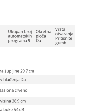
Vrsta
Ukupan broj
Okretna
otvaranja
automatskih
ploča
Pritisnite
programa 9
Da
gumb
a šupljine 29.7 cm
v hlađenja Da
zaslona crveno
visina 38.9 cm
a buke 54 dB