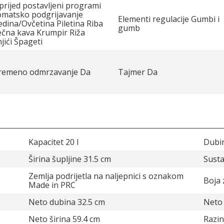
rijed postavljeni programi
omatsko podgrijavanje
Elementi regulacije Gumbi i
dina/Ovčetina Piletina Riba
gumb
ečna kava Krumpir Riža
jići Špageti
vremeno odmrzavanje Da
Tajmer Da
Kapacitet 20 l
Dubin
Širina šupljine 31.5 cm
Susta
Zemlja podrijetla na naljepnici s oznakom
Boja 
Made in PRC
Neto dubina 32.5 cm
Neto 
Neto širina 59.4 cm
Razin