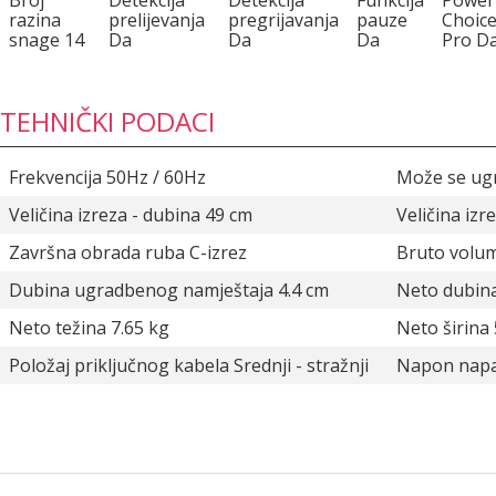
razina
prelijevanja
pregrijavanja
pauze
Choic
snage 14
Da
Da
Da
Pro D
TEHNIČKI PODACI
Frekvencija 50Hz / 60Hz
Može se ugr
Veličina izreza - dubina 49 cm
Veličina izr
Završna obrada ruba C-izrez
Bruto volum
Dubina ugradbenog namještaja 4.4 cm
Neto dubina
Neto težina 7.65 kg
Neto širina
Položaj priključnog kabela Srednji - stražnji
Napon napa