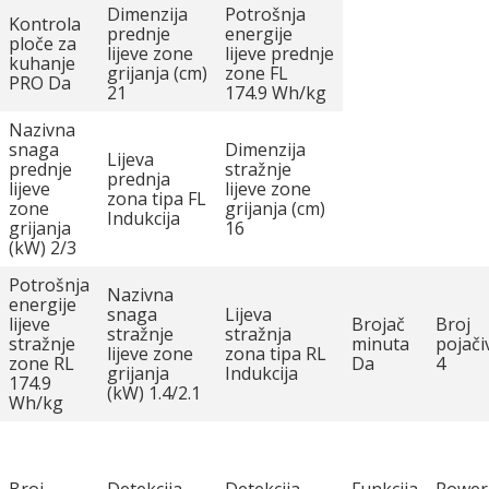
Dimenzija
Potrošnja
Kontrola
prednje
energije
ploče za
lijeve zone
lijeve prednje
kuhanje
grijanja (cm)
zone FL
PRO Da
21
174.9 Wh/kg
Nazivna
snaga
Dimenzija
Lijeva
prednje
stražnje
prednja
lijeve
lijeve zone
zona tipa FL
zone
grijanja (cm)
Indukcija
grijanja
16
(kW) 2/3
Potrošnja
Nazivna
energije
snaga
Lijeva
lijeve
Brojač
Broj
stražnje
stražnja
stražnje
minuta
pojači
lijeve zone
zona tipa RL
zone RL
Da
4
grijanja
Indukcija
174.9
(kW) 1.4/2.1
Wh/kg
Broj
Detekcija
Detekcija
Funkcija
Power