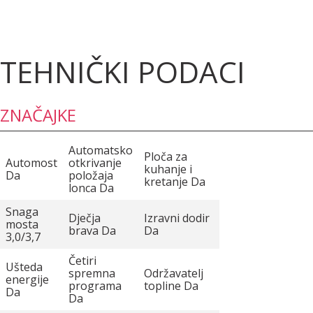
TEHNIČKI PODACI
ZNAČAJKE
Automatsko
Ploča za
Automost
otkrivanje
kuhanje i
Da
položaja
kretanje Da
lonca Da
Snaga
Dječja
Izravni dodir
mosta
brava Da
Da
3,0/3,7
Četiri
Ušteda
spremna
Održavatelj
energije
programa
topline Da
Da
Da