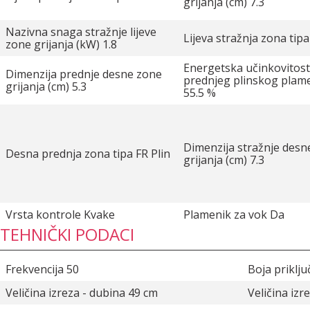
grijanja (cm) 7.3
Nazivna snaga stražnje lijeve
Lijeva stražnja zona tipa
zone grijanja (kW) 1.8
Energetska učinkovitos
Dimenzija prednje desne zone
prednjeg plinskog plam
grijanja (cm) 5.3
55.5 %
Dimenzija stražnje desn
Desna prednja zona tipa FR Plin
grijanja (cm) 7.3
Vrsta kontrole Kvake
Plamenik za vok Da
TEHNIČKI PODACI
Frekvencija 50
Boja priklju
Veličina izreza - dubina 49 cm
Veličina izr