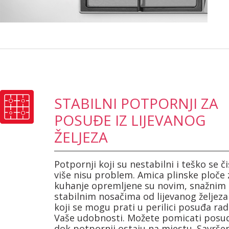
STABILNI POTPORNJI ZA
POSUĐE IZ LIJEVANOG
ŽELJEZA
Potpornji koji su nestabilni i teško se č
više nisu problem. Amica plinske ploče 
kuhanje opremljene su novim, snažnim 
stabilnim nosačima od lijevanog željeza
koji se mogu prati u perilici posuđa rad
Vaše udobnosti. Možete pomicati posu
dok potpornji ostaju na mjestu. Savrše