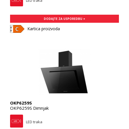
LED traka
DODAJTE ZA USPOREDBU +
Kartica proizvoda
OKP6259S
OKP6259S Dimnjak
LED traka