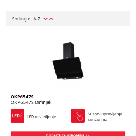
Sortirajte
A-Z
OKP6547S
OKP6547S Dimnjak
Sustav upravljanja
LED osvjetljenje
senzorima
DODAJTE ZA USPOREDBU +