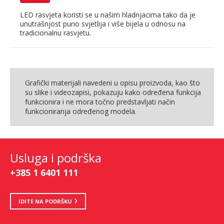
LED rasvjeta koristi se u našim hladnjacima tako da je
unutrašnjost puno svjetlija i više bijela u odnosu na
tradicionalnu rasvjetu.
Grafički materijali navedeni u opisu proizvoda, kao što
su slike i videozapisi, pokazuju kako određena funkcija
funkcionira i ne mora točno predstavljati način
funkcioniranja određenog modela.
Usluga i podrška
+385 1 6401 111
IDITE NA PODRŠKU