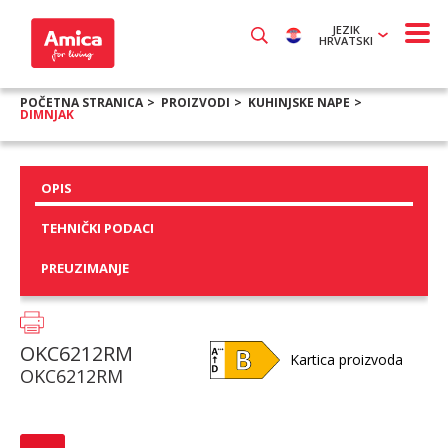
JEZIK
HRVATSKI
POČETNA STRANICA
PROIZVODI
KUHINJSKE NAPE
DIMNJAK
OPIS
TEHNIČKI PODACI
PREUZIMANJE
OKC6212RM
Kartica proizvoda
OKC6212RM