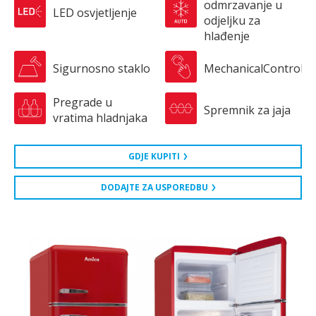
odmrzavanje u
LED osvjetljenje
odjeljku za
hlađenje
Sigurnosno staklo
MechanicalControl
Pregrade u
Spremnik za jaja
vratima hladnjaka
GDJE KUPITI
DODAJTE ZA USPOREDBU