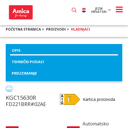
JEZIK
HRVATSKI
POČETNA STRANICA
PROIZVODI
HLADNJACI
OPIS
TEHNIČKI PODACI
PREUZIMANJE
KGC15630R
Kartica proizvoda
FD221BRR#02AE
Automatsko