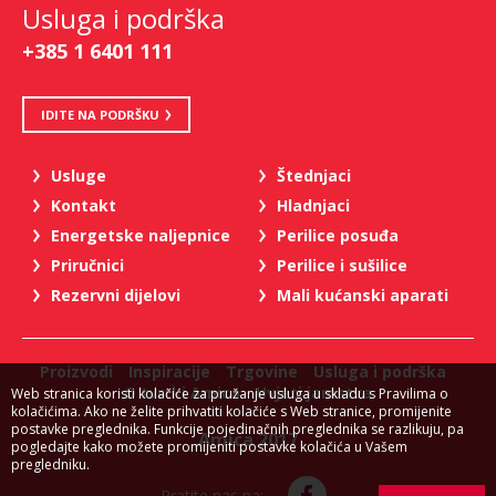
Usluga i podrška
+385 1 6401 111
IDITE NA PODRŠKU
Usluge
Štednjaci
Kontakt
Hladnjaci
Energetske naljepnice
Perilice posuđa
Priručnici
Perilice i sušilice
Rezervni dijelovi
Mali kućanski aparati
Proizvodi
Inspiracije
Trgovine
Usluga i podrška
O tvrtki Amica
Uvjeti jamstva
Web stranica koristi kolačiće za pružanje usluga u skladu s Pravilima o
kolačićima. Ako ne želite prihvatiti kolačiće s Web stranice, promijenite
postavke preglednika. Funkcije pojedinačnih preglednika se razlikuju, pa
Amica 2017
pogledajte kako možete promijeniti postavke kolačića u Vašem
pregledniku.
Pratite nas na: