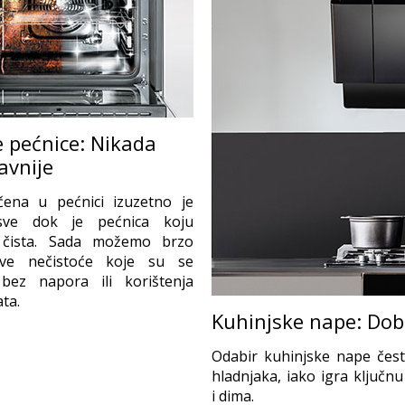
e pećnice: Nikada
avnije
ena u pećnici izuzetno je
sve dok je pećnica koju
 čista. Sada možemo brzo
sve nečistoće koje su se
 bez napora ili korištenja
ta.
Kuhinjske nape: Dob
Odabir kuhinjske nape čest
hladnjaka, iako igra ključn
i dima.