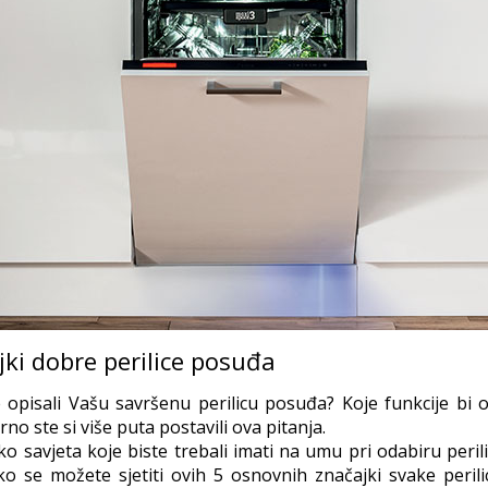
jki dobre perilice posuđa
 opisali Vašu savršenu perilicu posuđa? Koje funkcije bi 
rno ste si više puta postavili ova pitanja.
ko savjeta koje biste trebali imati na umu pri odabiru peril
ko se možete sjetiti ovih 5 osnovnih značajki svake peril