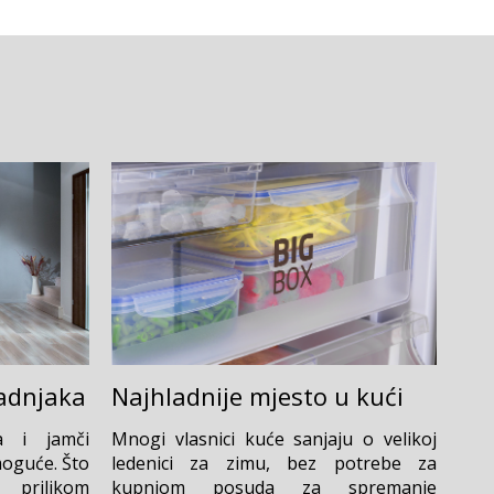
adnjaka
Najhladnije mjesto u kući
va i jamči
Mnogi vlasnici kuće sanjaju o velikoj
moguće. Što
ledenici za zimu, bez potrebe za
i prilikom
kupnjom posuda za spremanje