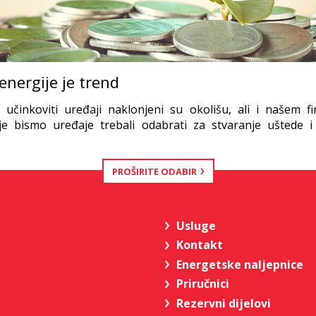
energije je trend
 učinkoviti uređaji naklonjeni su okolišu, ali i našem f
oje bismo uređaje trebali odabrati za stvaranje uštede i
PROŠIRITE ODABIR
Usluge
Kontakt
Energetske naljepnice
Priručnici
Rezervni dijelovi