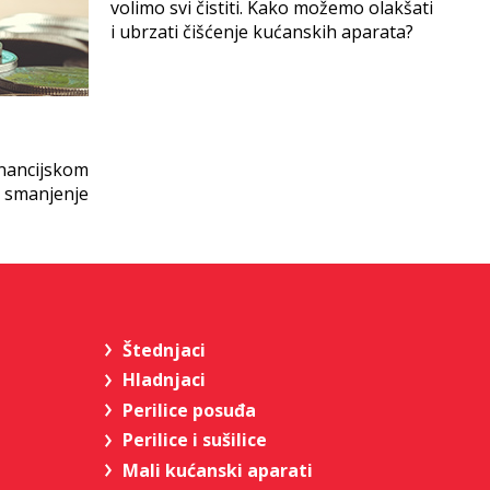
volimo svi čistiti. Kako možemo olakšati
i ubrzati čišćenje kućanskih aparata?
inancijskom
 smanjenje
Štednjaci
Hladnjaci
Perilice posuđa
Perilice i sušilice
Mali kućanski aparati