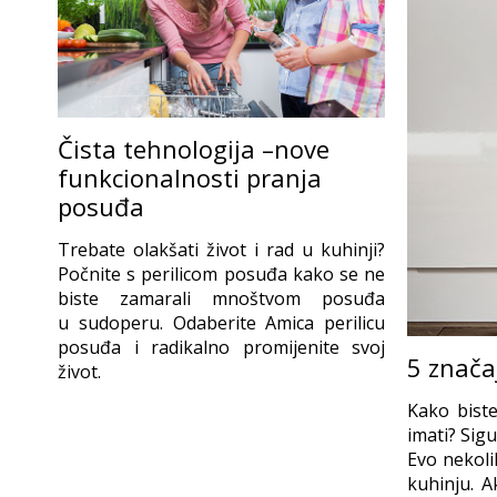
Čista tehnologija –nove
funkcionalnosti pranja
posuđa
Trebate olakšati život i rad u kuhinji?
Počnite s perilicom posuđa kako se ne
biste zamarali mnoštvom posuđa
u sudoperu. Odaberite Amica perilicu
posuđa i radikalno promijenite svoj
5 znača
život.
Kako biste
imati? Sigu
Evo nekoli
kuhinju. A