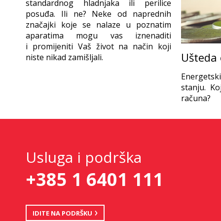
standardnog hladnjaka ili perilice
posuđa. Ili ne? Neke od naprednih
značajki koje se nalaze u poznatim
aparatima mogu vas iznenaditi
i promijeniti Vaš život na način koji
Ušteda 
niste nikad zamišljali.
Energetski
stanju. K
računa?
Usluga i podrška
+385 1 6401 111
IDITE NA PODRŠKU