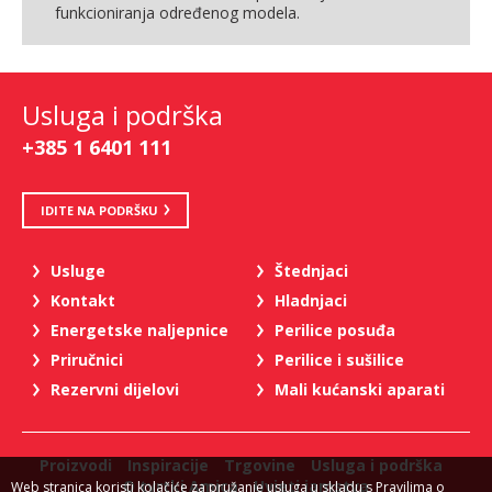
funkcioniranja određenog modela.
Usluga i podrška
+385 1 6401 111
IDITE NA PODRŠKU
Usluge
Štednjaci
Kontakt
Hladnjaci
Energetske naljepnice
Perilice posuđa
Priručnici
Perilice i sušilice
Rezervni dijelovi
Mali kućanski aparati
Proizvodi
Inspiracije
Trgovine
Usluga i podrška
O tvrtki Amica
Uvjeti jamstva
Web stranica koristi kolačiće za pružanje usluga u skladu s Pravilima o