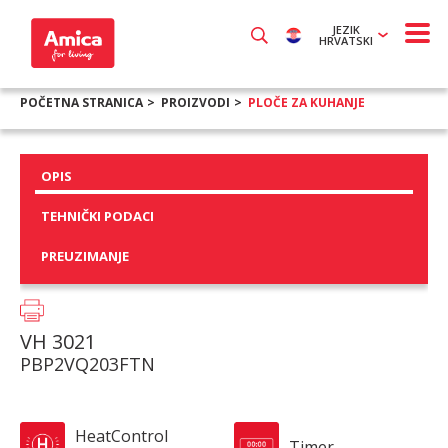
JEZIK
HRVATSKI
POČETNA STRANICA
PROIZVODI
PLOČE ZA KUHANJE
OPIS
TEHNIČKI PODACI
PREUZIMANJE
VH 3021
PBP2VQ203FTN
HeatControl
Timer