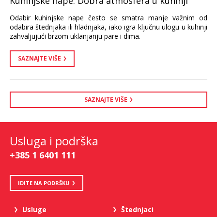
Kuhinjske nape: Dobra atmosfera u kuhinji
Odabir kuhinjske nape često se smatra manje važnim od
odabira štednjaka ili hladnjaka, iako igra ključnu ulogu u kuhinji
zahvaljujući brzom uklanjanju pare i dima.
SAZNAJTE VIŠE
SAZNAJTE VIŠE
Usluga i podrška
+385 1 6401 111
IDITE NA PODRŠKU
Usluge
Štednjaci