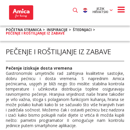
JEZIK
HRVATSKI
POČETNA STRANICA
INSPIRACIJE
ŠTEDNJACI
PEČENJE I ROŠTILJANJE IZ ZABAVE
PEČENJE I ROŠTILJANJE IZ ZABAVE
Pečenje iziskuje dosta vremena
Gastronomski umjetnički rad zahtijeva kvalitetne sastojke,
dobru pećnicu i dosta vremena. S naprednim Amica
pećnicama, uspjeh je bliži nego što mislite: stabilna kontrola
temperature i učinkovita distribucija topline osiguravaju
ravnomjerno pečenje. Hranjiva vrijednost naše hrane također
je vrlo važna, stoga s polaganom funkcijom kuhanja, hrana se
može polako kuhati kako bi se sačuvalo što više hranjivih tvari
i zadržala sočnost. Možemo čak i ostaviti pećnicu bez nadzora
i izaći kako bismo pokupili naše dijete iz vrtića ili možda kupili
nešto: pametni programator II omogućuje nam kontrolu
jedinice putem smartphone aplikacije.