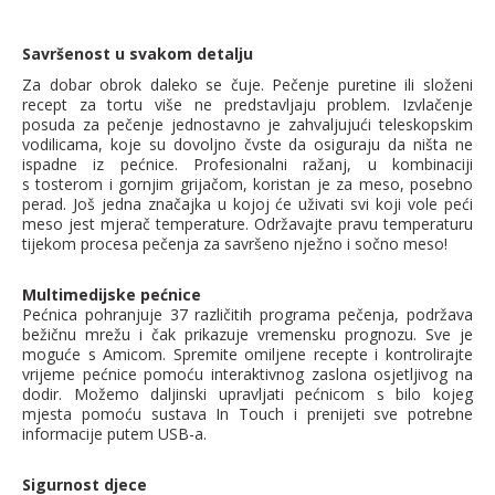
Savršenost u svakom detalju
Za dobar obrok daleko se čuje. Pečenje puretine ili složeni
recept za tortu više ne predstavljaju problem. Izvlačenje
posuda za pečenje jednostavno je zahvaljujući teleskopskim
vodilicama, koje su dovoljno čvste da osiguraju da ništa ne
ispadne iz pećnice. Profesionalni ražanj, u kombinaciji
s tosterom i gornjim grijačom, koristan je za meso, posebno
perad. Još jedna značajka u kojoj će uživati svi koji vole peći
meso jest mjerač temperature. Održavajte pravu temperaturu
tijekom procesa pečenja za savršeno nježno i sočno meso!
Multimedijske pećnice
Pećnica pohranjuje 37 različitih programa pečenja, podržava
bežičnu mrežu i čak prikazuje vremensku prognozu. Sve je
moguće s Amicom. Spremite omiljene recepte i kontrolirajte
vrijeme pećnice pomoću interaktivnog zaslona osjetljivog na
dodir. Možemo daljinski upravljati pećnicom s bilo kojeg
mjesta pomoću sustava In Touch i prenijeti sve potrebne
informacije putem USB-a.
Sigurnost djece